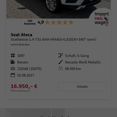
Seat Ateca
Xcellence 1.4 TSI AHK+PANO+LEDER+360° uvm!
sofort lieferbar
Fahrzeugnr.
1097
Getriebe
Schalt. 6-Gang
Kraftstoff
Benzin
Außenfarbe
Nevada-Weiß Metallic
Leistung
110 kW (150 PS)
Kilometerstand
68.950 km
02.08.2017
16.950,– €
Details
Differenzbesteuert