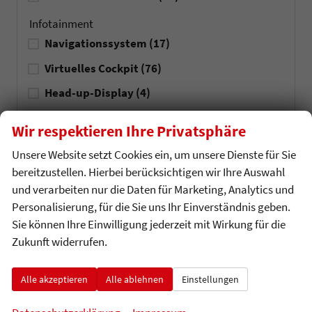
Infotainment
Navigationssystem
(17)
Virtuelles Cockpit
(76)
Head-up-Display
(4)
MP3-Schnittstelle
(1)
Wir respektieren Ihre Privatsphäre
Freisprecheinrichtung
(80)
Unsere Website setzt Cookies ein, um unsere Dienste für Sie
Bluetooth
(80)
bereitzustellen. Hierbei berücksichtigen wir Ihre Auswahl
und verarbeiten nur die Daten für Marketing, Analytics und
Apple CarPlay
(73)
Personalisierung, für die Sie uns Ihr Einverständnis geben.
Android Auto
(73)
Sie können Ihre Einwilligung jederzeit mit Wirkung für die
Zukunft widerrufen.
Sicherheit & Assistenz
Tempomat
(65)
Alle akzeptieren
Alle ablehnen
Einstellungen
Tempomat automatisch (ACC)
(59)