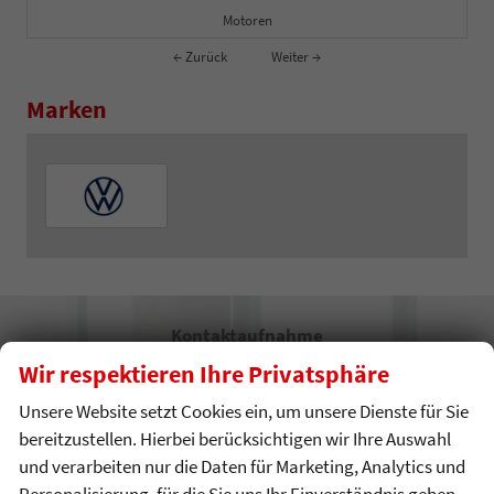
Motoren
← Zurück
Weiter →
Marken
Kontaktaufnahme
Wir respektieren Ihre Privatsphäre
Können wir Ihnen behilflich sein?
Unsere Website setzt Cookies ein, um unsere Dienste für Sie
Wir freuen
uns auf Sie!
bereitzustellen. Hierbei berücksichtigen wir Ihre Auswahl
und verarbeiten nur die Daten für Marketing, Analytics und
Personalisierung, für die Sie uns Ihr Einverständnis geben.