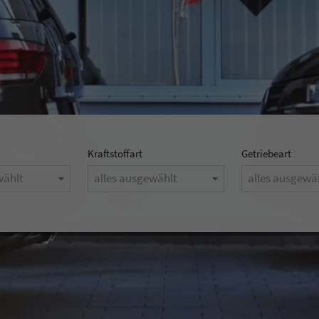
Kraftstoffart
Getriebeart
wählt
alles ausgewählt
alles ausgewä