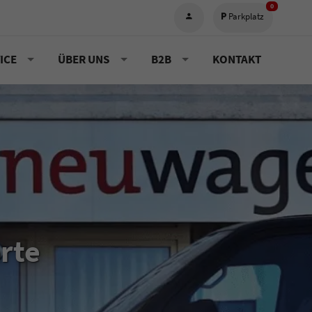
0
Parkplatz
ICE
ÜBER UNS
B2B
KONTAKT
rte