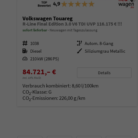
Volkswagen Touareg
R-Line Final Edition 3.0 V6 TDI UVP 116.175 € !!!
sofort lieferbar
Neuwagen mit Tageszulassung
Fahrzeugnr.
1038
Getriebe
Autom. 8-Gang
Kraftstoff
Diesel
Außenfarbe
Siliziumgrau Metallic
Leistung
210 kW (286 PS)
84.721,– €
Details
incl. 19% MwSt.
Verbrauch kombiniert:
8,60 l/100km
CO
-Klasse:
G
2
CO
-Emissionen:
226,00 g/km
2