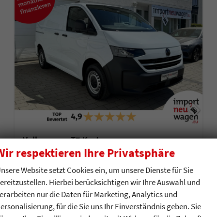
Volkswagen T7 Kastenwagen
Transporter 2.0 TDI AHK+Kamera+SHZ+2x Schiebetür!
Wir respektieren Ihre Privatsphäre
sofort lieferbar
Vorführwagen
nsere Website setzt Cookies ein, um unsere Dienste für Sie
Fahrzeugnr.
882
Getriebe
Schalt. 6-Gang
ereitzustellen. Hierbei berücksichtigen wir Ihre Auswahl und
Kraftstoff
Diesel
Außenfarbe
Clear White
erarbeiten nur die Daten für Marketing, Analytics und
Leistung
110 kW (150 PS)
Kilometerstand
6.000 km
ersonalisierung, für die Sie uns Ihr Einverständnis geben. Sie
12.05.2026