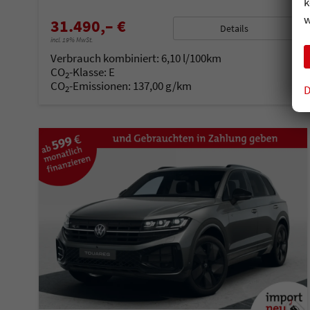
k
w
31.490,– €
Details
incl. 19% MwSt.
Verbrauch kombiniert:
6,10 l/100km
CO
-Klasse:
E
2
CO
-Emissionen:
137,00 g/km
D
2