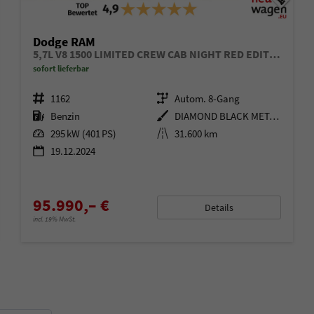
Dodge RAM
5,7L V8 1500 LIMITED CREW CAB NIGHT RED EDITION | eTORQUE | 22"!
sofort lieferbar
Fahrzeugnr.
1162
Getriebe
Autom. 8-Gang
Kraftstoff
Benzin
Außenfarbe
DIAMOND BLACK METALLIC
Leistung
295 kW (401 PS)
Kilometerstand
31.600 km
19.12.2024
95.990,– €
Details
incl. 19% MwSt.