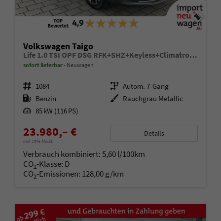
Volkswagen Taigo
Life 1.0 TSI OPF DSG RFK+SHZ+Keyless+Climatronic!
sofort lieferbar
Neuwagen
Fahrzeugnr.
1084
Getriebe
Autom. 7-Gang
Kraftstoff
Benzin
Außenfarbe
Rauchgrau Metallic
Leistung
85 kW (116 PS)
23.980,– €
Details
incl. 19% MwSt.
Verbrauch kombiniert:
5,60 l/100km
CO
-Klasse:
D
2
CO
-Emissionen:
128,00 g/km
2