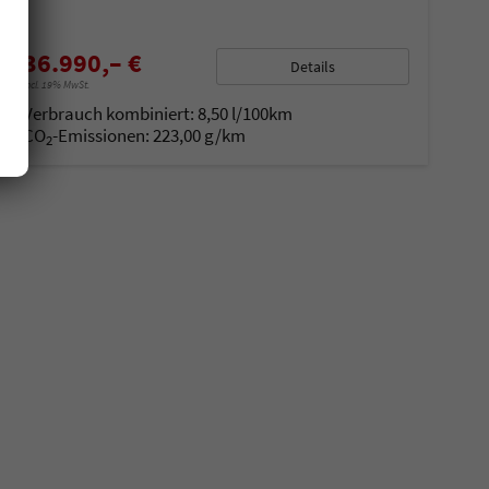
36.990,– €
Details
incl. 19% MwSt.
Verbrauch kombiniert:
8,50 l/100km
CO
-Emissionen:
223,00 g/km
2