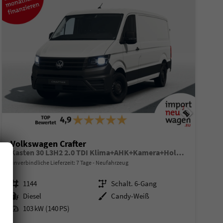
Volkswagen Crafter
Kasten 30 L3H2 2.0 TDI Klima+AHK+Kamera+Holzboden!
unverbindliche Lieferzeit:
7 Tage
Neufahrzeug
Fahrzeugnr.
1144
Getriebe
Schalt. 6-Gang
Kraftstoff
Diesel
Außenfarbe
Candy-Weiß
Leistung
103 kW (140 PS)