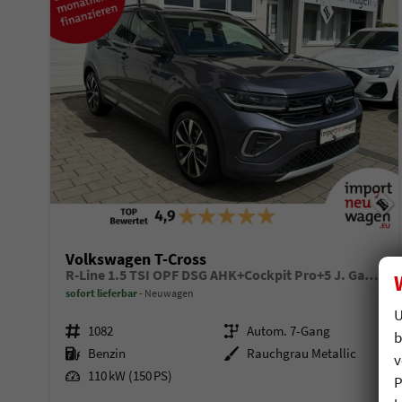
Volkswagen T-Cross
R-Line 1.5 TSI OPF DSG AHK+Cockpit Pro+5 J. Garantie!
sofort lieferbar
Neuwagen
U
Fahrzeugnr.
1082
Getriebe
Autom. 7-Gang
b
Kraftstoff
Benzin
Außenfarbe
Rauchgrau Metallic
v
Leistung
110 kW (150 PS)
P