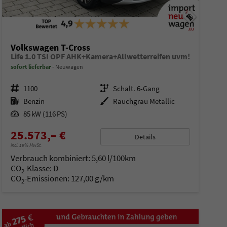
Volkswagen T-Cross
Life 1.0 TSI OPF AHK+Kamera+Allwetterreifen uvm!
sofort lieferbar
Neuwagen
Fahrzeugnr.
1100
Getriebe
Schalt. 6-Gang
Kraftstoff
Benzin
Außenfarbe
Rauchgrau Metallic
Leistung
85 kW (116 PS)
25.573,– €
Details
incl. 19% MwSt.
Verbrauch kombiniert:
5,60 l/100km
CO
-Klasse:
D
2
CO
-Emissionen:
127,00 g/km
2