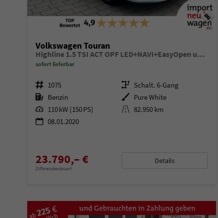
Volkswagen Touran
Highline 1.5 TSI ACT OPF LED+NAVI+EasyOpen uvm!
sofort lieferbar
Fahrzeugnr.
1075
Getriebe
Schalt. 6-Gang
Kraftstoff
Benzin
Außenfarbe
Pure White
Leistung
110 kW (150 PS)
Kilometerstand
82.950 km
08.01.2020
23.790,– €
Details
Differenzbesteuert