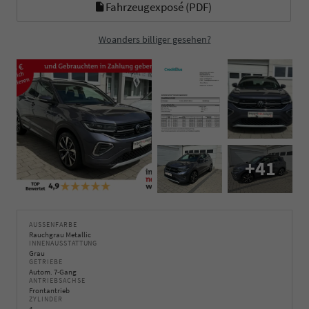
Fahrzeugexposé (PDF)
Woanders billiger gesehen?
+41
AUSSENFARBE
Rauchgrau Metallic
INNENAUSSTATTUNG
Grau
GETRIEBE
Autom. 7-Gang
ANTRIEBSACHSE
Frontantrieb
ZYLINDER
4