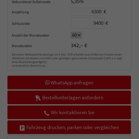
5,35%
Gebundener Sollzinssatz
€
Anzahlung
€
Schlussrate
Anzahl der Monatsraten
342,– €
Monatsraten
Bei einem Nettodarlehensbetrag von 5.000,- EUR erhalten zwei Drittel der Kunden einen
effektiven Jahreszins von 5,49% oder günstiger (gebundener Sollzinssatz 5,35% p.a. zzgl.
eines Bearbeitungsentgelts).
unverbindliche Berechnung
WhatsApp anfragen
Bestellunterlagen anfordern
Wir kontaktieren Sie
Fahrzeug drucken, parken oder vergleichen