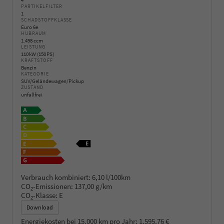
PARTIKELFILTER
1
SCHADSTOFFKLASSE
Euro 6e
HUBRAUM
1.498 ccm
LEISTUNG
110 kW (150 PS)
KRAFTSTOFF
Benzin
KATEGORIE
SUV/Geländewagen/Pickup
ZUSTAND
unfallfrei
Verbrauch kombiniert:
6,10 l/100km
CO
-Emissionen:
137,00 g/km
2
CO
-Klasse:
E
2
Download
Energiekosten bei 15.000 km pro Jahr:
1.595,76 €