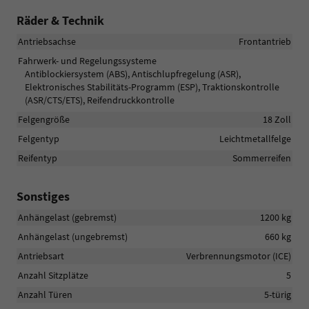
Räder & Technik
Antriebsachse
Frontantrieb
Fahrwerk- und Regelungssysteme
Antiblockiersystem (ABS), Antischlupfregelung (ASR),
Elektronisches Stabilitäts-Programm (ESP), Traktionskontrolle
(ASR/CTS/ETS), Reifendruckkontrolle
Felgengröße
18 Zoll
Felgentyp
Leichtmetallfelge
Reifentyp
Sommerreifen
Sonstiges
Anhängelast (gebremst)
1200 kg
Anhängelast (ungebremst)
660 kg
Antriebsart
Verbrennungsmotor (ICE)
Anzahl Sitzplätze
5
Anzahl Türen
5-türig