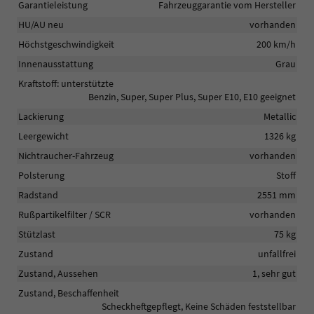
Garantieleistung
Fahrzeuggarantie vom Hersteller
HU/AU neu
vorhanden
Höchstgeschwindigkeit
200 km/h
Innenausstattung
Grau
Kraftstoff: unterstützte
Benzin, Super, Super Plus, Super E10, E10 geeignet
Lackierung
Metallic
Leergewicht
1326 kg
Nichtraucher-Fahrzeug
vorhanden
Polsterung
Stoff
Radstand
2551 mm
Rußpartikelfilter / SCR
vorhanden
Stützlast
75 kg
Zustand
unfallfrei
Zustand, Aussehen
1, sehr gut
Zustand, Beschaffenheit
Scheckheftgepflegt, Keine Schäden feststellbar