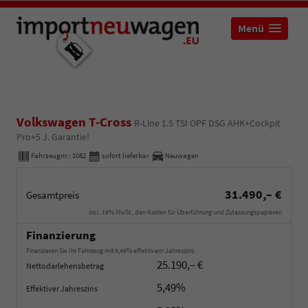
Menü
Volkswagen T-Cross
R-Line 1.5 TSI OPF DSG AHK+Cockpit
Pro+5 J. Garantie!
Fahrzeugnr.:
1082
sofort lieferbar
Neuwagen
31.490,– €
Gesamtpreis
incl. 19% MwSt., den Kosten für Überführung und Zulassungspapieren
Finanzierung
Finanzieren Sie Ihr Fahrzeug mit 5,49% effektivem Jahreszins.
25.190,– €
Nettodarlehensbetrag
5,49%
Effektiver Jahreszins