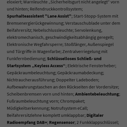
eloxiert; Warnleuchte „Sicherheitsgurt nicht angelegt“ vorn
und hinten; Reifendruckkontrollsystem;
Spurhalteassistent "Lane Assist"
; Start-Stopp-System mit
Bremsenergierückgewinnung; Verstauschublade unter dem
Beifahrersitz; Nebelschlussleuchte; Servolenkung,
elektromechanisch, geschwindigkeitsabhängig geregelt;
Elektronische Wegfahrsperre; Stoßfänger, Außenspiegel
und Türgriffe in Wagenfarbe; Zentralverriegelung mit
Funkfernbedienung;
Schlüsselloses Schließ- und
Startsystem „Keyless Access“
; Elektrische Fensterheber;
Gepäckraumbeleuchtung; Gepäckraumabdeckung;
Nichtraucherausführung; Doppelter Ladeboden;
Aufbewahrungstaschen an den Rückseiten der Vordersitze;
Scheibenbremsen vorn und hinten;
Ambientebeleuchtung
;
Fußraumbeleuchtung vorn; Chrompaket;
Müdigkeitserkennung; Notrufsystem eCall;
Beifahrersitzlehne komplett umklappbar;
Digitaler
Radioempfang DAB+
;
Regensensor
; 2 Funkklappschlüssel;