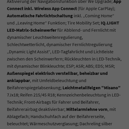
Aktivierung der Navigationsfunktion über We Upgrade;
App
Connect inkl. Wireless App Connect
(für Apple CarPlay);
Automatische Fahrlichtschaltung
inkl. „Coming Home“
und „Leaving Home“ Funktion; Tire Mobility Set;
I
Q.LIGHT
LED-Matrix-Scheinwerfer
für Abblend- und Fernlicht mit
dynamischer Leuchtweitenregulierung,
Schlechtwetterlicht, dynamischer Fernlichtregulierung
„Dynamic Light Assist“, LED-Tagfahrlicht und Lichtleiste
zwischen den Scheinwerfern; Rückleuchten in LED-Technik,
mit dynamischer Blinkleuchte; ESP; ASR; ABS; EDS; MSR;
Außenspiegel elektrisch verstellbar, beheizbar und
anklappbar
, mit Umfeldbeleuchtung und
Beifahrerspiegelabsenkung;
Leichtmetallfelgen "Misano"
7Jx18; Reifen 215/45 R18; Kennzeichenbeleuchtung in LED-
Technik; Front-Airbags für Fahrer und Beifahrer,
Beifahrerairbag deaktivierbar;
Mittelarmlehne vorn
, mit
Ablagefach; Handschuhfach auf der Beifahrerseite,
beleuchtet; Wärmeschutzverglasung; Dachreling silber