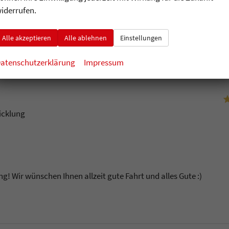
iderrufen.
k! Wir wünschen Ihnen allzeit gute Fahrt mit Ihrem neuen T-Cross.
u
Alle akzeptieren
Alle ablehnen
Einstellungen
atenschutzerklärung
Impressum
icklung
g! Wir wünschen Ihnen allzeit gute Fahrt und alles Gute :)
u