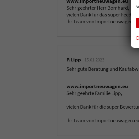
www.importneuwagen.eu
w
Sehr geehrter Herr Bomhard,
vielen Dank für das super Feedbac
Ihr Team von Importneuwagen.e
D
P.Lipp
-
15.01.2023
Sehr gute Beratung und Kaufabw
www.importneuwagen.eu
Sehr geehrte Familie Lipp,
vielen Dank für die super Bewertun
Ihr Team von Importneuwagen.e