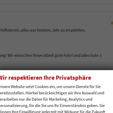
hilfsbereit, alles war bestens, sehr zu empfehlen,
ung! Wir wünschen Ihnen allzeit gute Fahrt und alles Gute :)
u
Wir respektieren Ihre Privatsphäre
nsere Website setzt Cookies ein, um unsere Dienste für Sie
ereitzustellen. Hierbei berücksichtigen wir Ihre Auswahl und
erarbeiten nur die Daten für Marketing, Analytics und
ächlichen Ablauf des Kaufs
ersonalisierung, für die Sie uns Ihr Einverständnis geben. Sie
önnen Ihre Einwilligung jederzeit mit Wirkung für die Zukunft