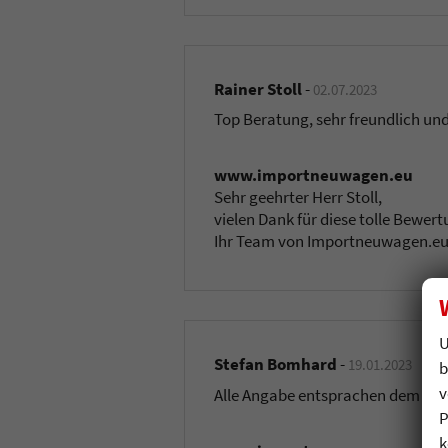
Rainer Stoll
-
02.07.2023
Top Beratung, sehr freundlich und 
www.importneuwagen.eu
Sehr geehrter Herr Stoll,
vielen Dank für diese tolle Bewert
Ihr Team von Importneuwagen.e
U
Stefan Bomhard
-
19.01.2023
b
v
Alle Angabe entsprachen dem tats
P
k