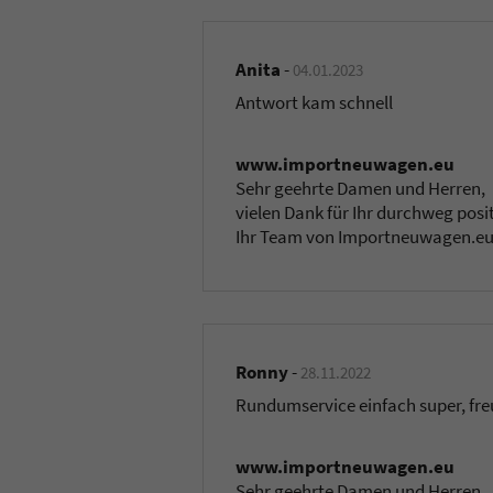
Anita
-
04.01.2023
Antwort kam schnell
www.importneuwagen.eu
Sehr geehrte Damen und Herren,
vielen Dank für Ihr durchweg posi
Ihr Team von Importneuwagen.e
Ronny
-
28.11.2022
Rundumservice einfach super, freu
www.importneuwagen.eu
Sehr geehrte Damen und Herren,