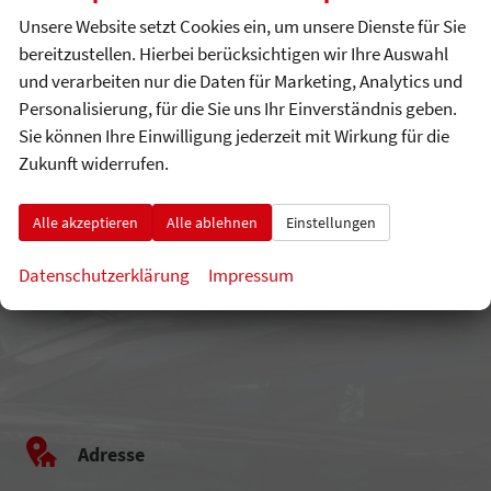
Unsere Website setzt Cookies ein, um unsere Dienste für Sie
bereitzustellen. Hierbei berücksichtigen wir Ihre Auswahl
Kontaktaufnahme
und verarbeiten nur die Daten für Marketing, Analytics und
Können wir Ihnen behilflich sein?
Personalisierung, für die Sie uns Ihr Einverständnis geben.
Sie können Ihre Einwilligung jederzeit mit Wirkung für die
Wir freuen
uns auf Sie!
Zukunft widerrufen.
Alle akzeptieren
Alle ablehnen
Einstellungen
Datenschutzerklärung
Impressum
Adresse