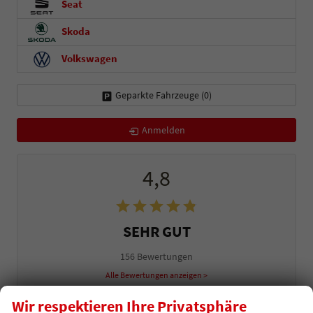
Seat
Skoda
Volkswagen
Geparkte Fahrzeuge (
0
)
Anmelden
4,8
SEHR GUT
156 Bewertungen
Alle Bewertungen anzeigen >
Wir respektieren Ihre Privatsphäre