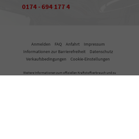
0174 - 694 177 4
Anmelden
FAQ
Anfahrt
Impressum
Informationen zur Barrierefreiheit
Datenschutz
Verkaufsbedingungen
Cookie-Einstellungen
Weitere Informationen zum offiziellen Kraftstoffverbrauch und zu
den offiziellen spezifischen CO
-Emissionen und gegebenenfalls
2
zum Stromverbrauch neuer PKW können dem 'Leitfaden über den
offiziellen Kraftstoffverbrauch, die offiziellen spezifischen CO
-
2
Emissionen und den offiziellen Stromverbrauch neuer PKW'
entnommen werden, der an allen Verkaufsstellen und bei der
'Deutschen Automobil Treuhand GmbH' unentgeltlich erhältlich
ist unter www.dat.de.
© 2026
Importneuwagen.eu
,
Robert-Bosch-Str. 10
,
71229
Leonberg-Warmbronn,
07152 - 927 212