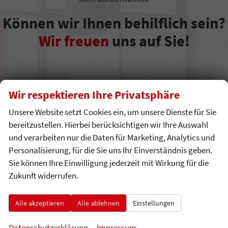
Können wir Ihnen behilflich sein?
Wir freuen
uns auf Sie!
Wir respektieren Ihre Privatsphäre
Unsere Website setzt Cookies ein, um unsere Dienste für Sie
bereitzustellen. Hierbei berücksichtigen wir Ihre Auswahl
und verarbeiten nur die Daten für Marketing, Analytics und
Personalisierung, für die Sie uns Ihr Einverständnis geben.
Adresse
Sie können Ihre Einwilligung jederzeit mit Wirkung für die
Zukunft widerrufen.
Robert-Bosch-Str. 10
71229 Leonberg-Warmbronn
Alle akzeptieren
Alle ablehnen
Einstellungen
Datenschutzerklärung
Impressum