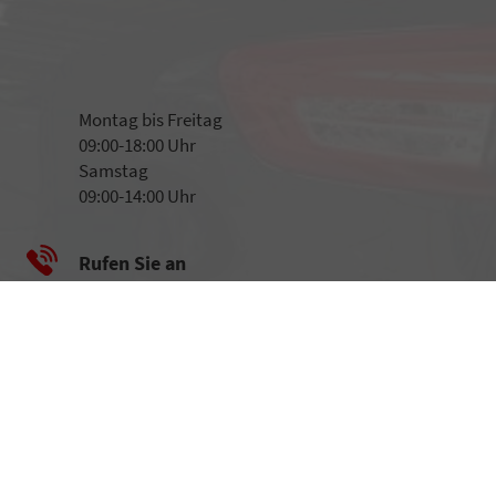
Montag bis Freitag
09:00-18:00 Uhr
Samstag
09:00-14:00 Uhr
Rufen Sie an
07152 - 927 212
0174 - 694 177 4