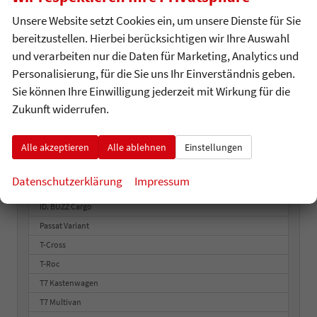
Skoda
Unsere Website setzt Cookies ein, um unsere Dienste für Sie
bereitzustellen. Hierbei berücksichtigen wir Ihre Auswahl
Volkswagen
und verarbeiten nur die Daten für Marketing, Analytics und
Personalisierung, für die Sie uns Ihr Einverständnis geben.
Amarok
Sie können Ihre Einwilligung jederzeit mit Wirkung für die
Caddy
Zukunft widerrufen.
Caddy Cargo
Crafter
Alle akzeptieren
Alle ablehnen
Einstellungen
Crafter Pritsche
Golf
Datenschutzerklärung
Impressum
ID. BUZZ
ID. BUZZ Cargo
Passat Variant
T-Cross
T-Roc
T7 Kastenwagen
T7 Multivan