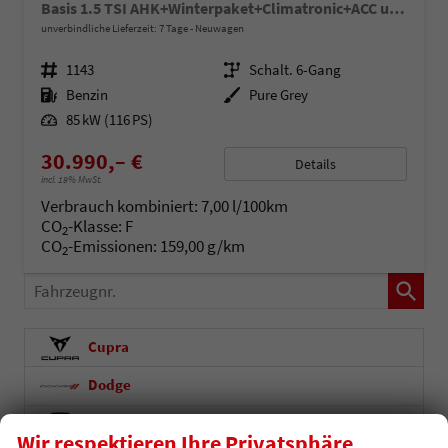
Basis 1.5 TSI AHK+Winterpaket+Climatronic+ACC uvm!
unverbindliche Lieferzeit:
7 Tage
Neuwagen
Fahrzeugnr.
1143
Getriebe
Schalt. 6-Gang
Kraftstoff
Benzin
Außenfarbe
Pure Grey
Leistung
85 kW (116 PS)
30.990,– €
Details
incl. 19% MwSt.
Verbrauch kombiniert:
7,00 l/100km
CO
-Klasse:
F
2
CO
-Emissionen:
159,00 g/km
2
Fahrzeugnr.
Cupra
Dodge
Seat
Wir respektieren Ihre Privatsphäre