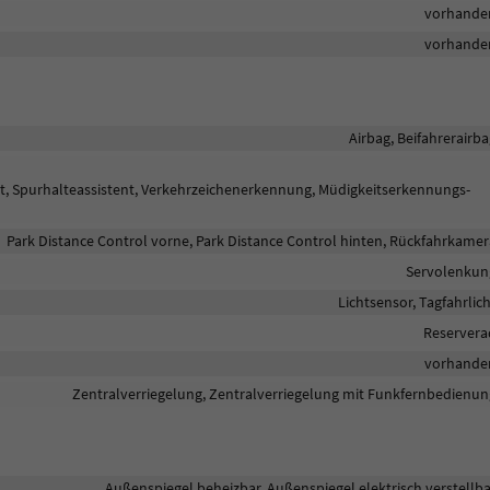
vorhande
vorhande
Airbag, Beifahrerairb
nt, Spurhalteassistent, Verkehrzeichenerkennung, Müdigkeitserkennungs-
Park Distance Control vorne, Park Distance Control hinten, Rückfahrkamer
Servolenkun
Lichtsensor, Tagfahrlic
Reservera
vorhande
Zentralverriegelung, Zentralverriegelung mit Funkfernbedienun
Außenspiegel beheizbar, Außenspiegel elektrisch verstellba