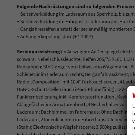
Folgende Nachrüstungen sind zu folgenden Preisen 
+ Seitenverkleidung im Laderaum aus Sperrholz, bis zum
+ Seitenverkleidung im Fahrgast-/ Laderaum aus Hartfase
+ Ganzjahresreifen anstatt der serienmäßig montierten 
+ Anhängerkupplung starr (+ 1.200 €)
Serienausstattung
(in Auszügen): Außenspiegel elektri
schwarz; Nebelschlussleuchte; Reifen 205/75 R16C 113/111
Radkappen; Stoßfänger vorn teilweise in Wagenfarbe, S
Schiebetür im Laderaum rechts; Berganfahrassistent; El
Radio „Composition“ mit 10,4“ Farbtouchscreen, 4 Laut
USB-C-Schnittstellen (auch iPod/iPhone fähig); 12V-Ste
Funkfernbedienung inkl. Komfortstartfunktion „Keyless S
Ablagefächer im Armaturenbrett; 4 Becherhalter vorn;
U
Laderaum; Dachhimmel im Fahrerhaus; Ohne Dachinnenv
b
Laderaum; 2 Innenleuchten im Fahrerhaus; 2 Innenleucht
v
(Stahl); Elektronische Wegfahrsperre; 3.500kg zulässig
P
Fahrlichtschaltung inkl. "Coming Home“ und "Leaving Ho