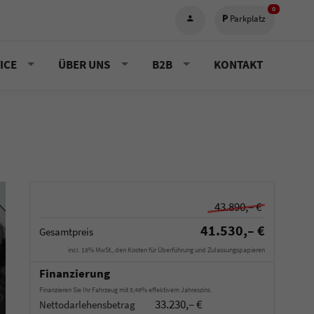
0
Parkplatz
ICE
ÜBER UNS
B2B
KONTAKT
43.890,– €
41.530,– €
Gesamtpreis
incl. 19% MwSt., den Kosten für Überführung und Zulassungspapieren
Finanzierung
Finanzieren Sie Ihr Fahrzeug mit 5,49% effektivem Jahreszins.
33.230,– €
Nettodarlehensbetrag