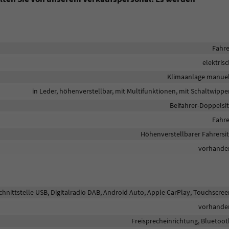
Fahre
elektris
Klimaanlage manuel
in Leder, höhenverstellbar, mit Multifunktionen, mit Schaltwippe
Beifahrer-Doppelsit
Fahre
Höhenverstellbarer Fahrersit
vorhande
chnittstelle USB, Digitalradio DAB, Android Auto, Apple CarPlay, Touchscre
vorhande
Freisprecheinrichtung, Bluetoot