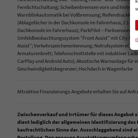
k
Fernlichtschaltung; Scheibenbremsen vorn und hinten; S
w
Warnblinkautomatik bei Vollbremsung; Reifendruckkontr
(Ablagefächer in der Dachkonsole im Fahrerhaus; 2 1-DIN
Dachkonsole im Fahrerhaus); ParkPilot – Parksensoren 
Umfeldbeobachtungssystem "Front Assist" mit City-Not
D
Assist"; Verkehrszeichenerkennung; Notrufsystem eCall;
Armaturenbrett; Telefonschnittstelle mit induktiver Lad
CarPlay und Android Auto); Akustische Warnanlage für
Geschwindigkeitsbegrenzer; Hochdach in Wagenfarbe
Attraktive Finanzierungs-Angebote erhalten Sie auf Anfra
Zwischenverkauf und Irrtümer für dieses Angebot 
dient lediglich der allgemeinen Identifizierung des
kaufrechtlichen Sinne dar. Ausschlaggebend sind ei
Bestellung. Den genauen Ausstattungsumfang erhal