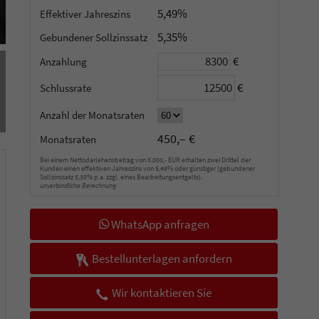
5,49%
Effektiver Jahreszins
5,35%
Gebundener Sollzinssatz
€
Anzahlung
€
Schlussrate
Anzahl der Monatsraten
450,– €
Monatsraten
Bei einem Nettodarlehensbetrag von 5.000,- EUR erhalten zwei Drittel der
Kunden einen effektiven Jahreszins von 5,49% oder günstiger (gebundener
Sollzinssatz 5,35% p.a. zzgl. eines Bearbeitungsentgelts).
unverbindliche Berechnung
WhatsApp anfragen
Bestellunterlagen anfordern
Wir kontaktieren Sie