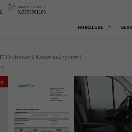
WhatsApp Verkauf
2
015733661165
FAHRZEUGE
SERV
0 TDI Automatik Kamera+App uvm!
ung