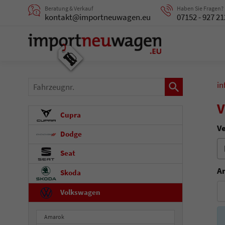
Beratung & Verkauf
Haben Sie Fragen?
kontakt@importneuwagen.eu
07152 - 927 21
Fahrzeugnr.
in
V
Cupra
Ve
Dodge
Seat
A
Skoda
Volkswagen
Amarok