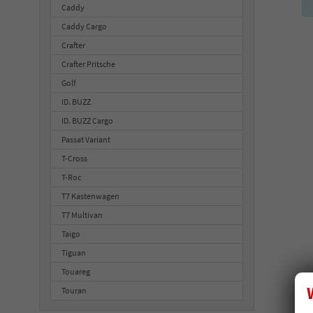
Caddy
Caddy Cargo
Crafter
Crafter Pritsche
Golf
ID. BUZZ
ID. BUZZ Cargo
Passat Variant
T-Cross
T-Roc
T7 Kastenwagen
T7 Multivan
Taigo
Tiguan
Touareg
Touran