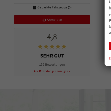
U
Geparkte Fahrzeuge (
0
)
b
v
Anmelden
P
k
w
4,8
SEHR GUT
D
156 Bewertungen
Alle Bewertungen anzeigen >