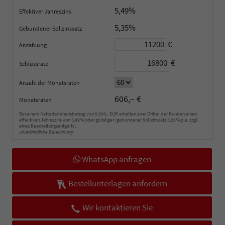
5,49%
Effektiver Jahreszins
5,35%
Gebundener Sollzinssatz
€
Anzahlung
€
Schlussrate
Anzahl der Monatsraten
606,– €
Monatsraten
Bei einem Nettodarlehensbetrag von 5.000,- EUR erhalten zwei Drittel der Kunden einen
effektiven Jahreszins von 5,49% oder günstiger (gebundener Sollzinssatz 5,35% p.a. zzgl.
eines Bearbeitungsentgelts).
unverbindliche Berechnung
WhatsApp anfragen
Bestellunterlagen anfordern
Wir kontaktieren Sie