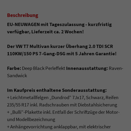
Beschreibung
EU-NEUWAGEN mit Tageszulassung - kurzfristig
verfügbar, Lieferzeit ca. 2 Wochen!
Der VW T7 Multivan kurzer Überhang 2.0 TDI SCR
110KW/150 PS 7-Gang-DSG mit 5 Jahren Garantie!
Farbe:
Deep Black Perleffekt
Innenausstattung:
Raven-
Sandwick
Im Kaufpreis enthaltene Sonderausstattung:
+ Leichtmetallfelgen „Dundrod“ 7Jx17, Schwarz, Reifen
235/55 R17 inkl. Radschrauben mit Diebstahlsicherung
+ „Bulli“-Plakette inkl. Entfall der Schriftzüge der Motor-
und Modellbezeichnung
+ Anhängevorrichtung anklappbar, mit elektrischer