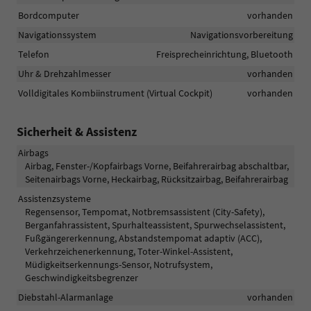
Bordcomputer
vorhanden
Navigationssystem
Navigationsvorbereitung
Telefon
Freisprecheinrichtung, Bluetooth
Uhr & Drehzahlmesser
vorhanden
Volldigitales Kombiinstrument (Virtual Cockpit)
vorhanden
Sicherheit & Assistenz
Airbags
Airbag, Fenster-/Kopfairbags Vorne, Beifahrerairbag abschaltbar,
Seitenairbags Vorne, Heckairbag, Rücksitzairbag, Beifahrerairbag
Assistenzsysteme
Regensensor, Tempomat, Notbremsassistent (City-Safety),
Berganfahrassistent, Spurhalteassistent, Spurwechselassistent,
Fußgängererkennung, Abstandstempomat adaptiv (ACC),
Verkehrzeichenerkennung, Toter-Winkel-Assistent,
Müdigkeitserkennungs-Sensor, Notrufsystem,
Geschwindigkeitsbegrenzer
Diebstahl-Alarmanlage
vorhanden