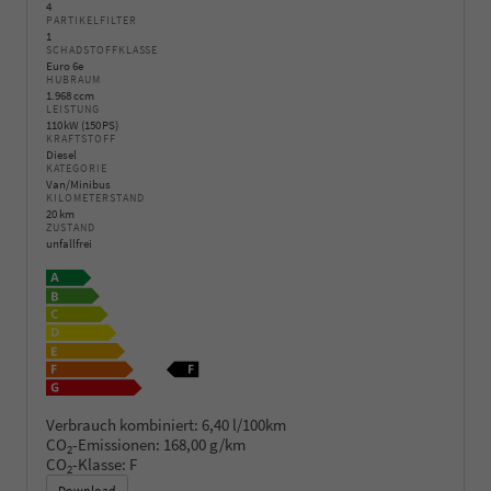
4
PARTIKELFILTER
1
SCHADSTOFFKLASSE
Euro 6e
HUBRAUM
1.968 ccm
LEISTUNG
110 kW (150 PS)
KRAFTSTOFF
Diesel
KATEGORIE
Van/Minibus
KILOMETERSTAND
20 km
ZUSTAND
unfallfrei
Verbrauch kombiniert:
6,40 l/100km
CO
-Emissionen:
168,00 g/km
2
CO
-Klasse:
F
2
Download