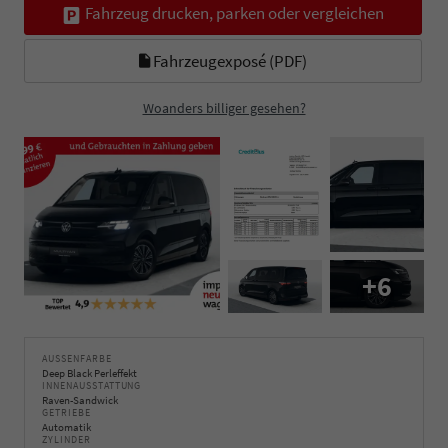
Fahrzeug drucken, parken oder vergleichen
Fahrzeugexposé (PDF)
Woanders billiger gesehen?
+6
AUSSENFARBE
Deep Black Perleffekt
INNENAUSSTATTUNG
Raven-Sandwick
GETRIEBE
Automatik
ZYLINDER