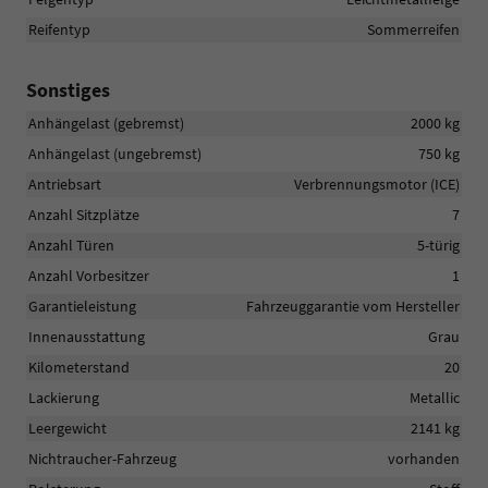
Reifentyp
Sommerreifen
Sonstiges
Anhängelast (gebremst)
2000 kg
Anhängelast (ungebremst)
750 kg
Antriebsart
Verbrennungsmotor (ICE)
Anzahl Sitzplätze
7
Anzahl Türen
5-türig
Anzahl Vorbesitzer
1
Garantieleistung
Fahrzeuggarantie vom Hersteller
Innenausstattung
Grau
Kilometerstand
20
Lackierung
Metallic
Leergewicht
2141 kg
Nichtraucher-Fahrzeug
vorhanden