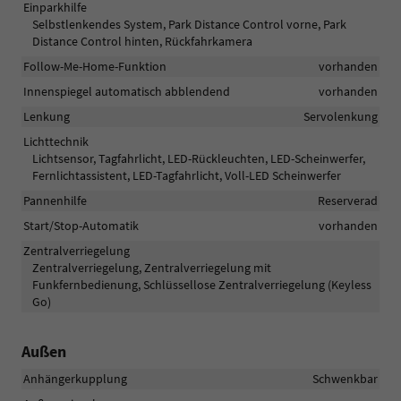
Einparkhilfe
Selbstlenkendes System, Park Distance Control vorne, Park
Distance Control hinten, Rückfahrkamera
Follow-Me-Home-Funktion
vorhanden
Innenspiegel automatisch abblendend
vorhanden
Lenkung
Servolenkung
Lichttechnik
Lichtsensor, Tagfahrlicht, LED-Rückleuchten, LED-Scheinwerfer,
Fernlichtassistent, LED-Tagfahrlicht, Voll-LED Scheinwerfer
Pannenhilfe
Reserverad
Start/Stop-Automatik
vorhanden
Zentralverriegelung
Zentralverriegelung, Zentralverriegelung mit
Funkfernbedienung, Schlüssellose Zentralverriegelung (Keyless
Go)
Außen
Anhängerkupplung
Schwenkbar