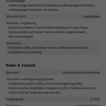
Außenspiegel
Außenspiegel elektrisch anklappbar, Außenspiegel beheizbar,
Außenspiegel elektrisch verstellbar
Hintertür (Art)
Heckklappe
Scheiben, Verglasung
Getönte Scheiben, Frontscheibe beheizbar, Privacy Glass
(Heckscheibe und hintere Seitenscheiben abgedunkelt),
Wärmeschutzglas
Schiebetür
Schiebetür links, Schiebetür rechts, Schiebetür (manuell),
Schiebetüren beidseitig
Räder & Technik
Bremsen
Elektronische Parkbremse
Fahrwerk- und Regelungssysteme
Antiblockiersystem (ABS), Antischlupfregelung (ASR),
Elektronisches Stabilitäts-Programm (ESP), Traktionskontrolle
(ASR/CTS/ETS), Reifendruckkontrolle
Felgengröße
17 Zoll
Felgentyp
Leichtmetallfelge