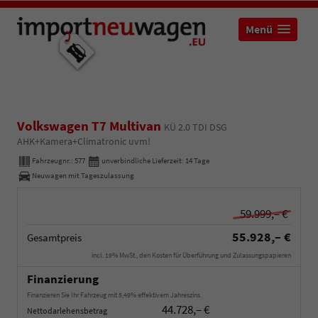
Menü
Volkswagen T7 Multivan
KÜ 2.0 TDI DSG
AHK+Kamera+Climatronic uvm!
Fahrzeugnr.:
577
unverbindliche Lieferzeit:
14 Tage
Neuwagen mit Tageszulassung
59.999,– €
55.928,– €
Gesamtpreis
incl. 19% MwSt., den Kosten für Überführung und Zulassungspapieren
Finanzierung
Finanzieren Sie Ihr Fahrzeug mit 5,49% effektivem Jahreszins.
44.728,– €
Nettodarlehensbetrag