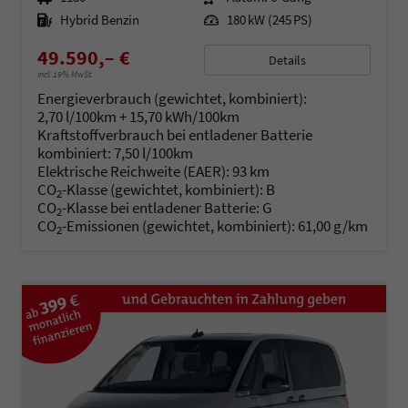
Kraftstoff
Hybrid Benzin
Leistung
180 kW (245 PS)
49.590,– €
Details
incl. 19% MwSt.
Energieverbrauch (gewichtet, kombiniert):
2,70 l/100km + 15,70 kWh/100km
Kraftstoffverbrauch bei entladener Batterie
kombiniert:
7,50 l/100km
Elektrische Reichweite (EAER):
93 km
CO
-Klasse (gewichtet, kombiniert):
B
2
CO
-Klasse bei entladener Batterie:
G
2
CO
-Emissionen (gewichtet, kombiniert):
61,00 g/km
2