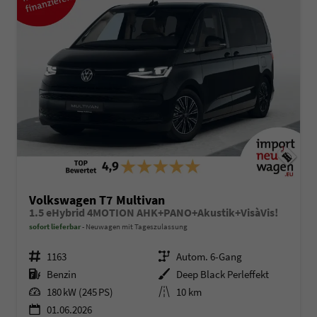
Volkswagen T7 Multivan
1.5 eHybrid 4MOTION AHK+PANO+Akustik+VisàVis!
sofort lieferbar
Neuwagen mit Tageszulassung
Fahrzeugnr.
1163
Getriebe
Autom. 6-Gang
Kraftstoff
Benzin
Außenfarbe
Deep Black Perleffekt
Leistung
180 kW (245 PS)
Kilometerstand
10 km
01.06.2026