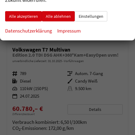
Zukunft widerrufen.
Alle akzeptieren
Alle ablehnen
Einstellungen
Datenschutzerklärung
Impressum
Volkswagen T7 Multivan
Edition 2.0 TDI DSG AHK+360°Kam+EasyOpen uvm!
unverbindliche Lieferzeit:
31.10.2025
Vorführwagen
Fahrzeugnr.
789
Getriebe
Autom. 7-Gang
Kraftstoff
Diesel
Außenfarbe
Candy Weiß
Leistung
110 kW (150 PS)
Kilometerstand
9.500 km
24.07.2025
60.780,– €
Details
Differenzbesteuert
Verbrauch kombiniert:
6,50 l/100km
CO
-Emissionen:
172,00 g/km
2