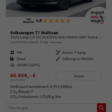
Volkswagen T7 Multivan
Style Lang 2.0 TDI SCR DSG AHK+PANO+360° Kamera!
unverbindliche Lieferzeit:
14 Tage
Neuwagen
Fahrzeugnr.
748
Getriebe
Autom. 7-Gang
Kraftstoff
Diesel
Außenfarbe
Indiumgrau Metallic
Leistung
110 kW (150 PS)
66.954,– €
Details
incl. 19% MwSt.
Verbrauch kombiniert:
6,70 l/100km
CO
-Klasse:
F
2
CO
-Emissionen:
175,00 g/km
2
Fahrzeugnr.