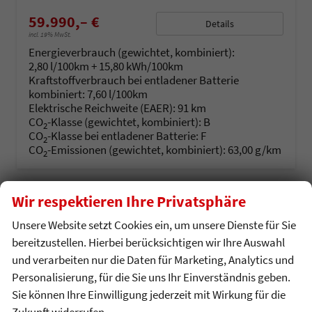
59.990,– €
Details
incl. 19% MwSt.
Energieverbrauch (gewichtet, kombiniert):
2,80 l/100km + 15,80 kWh/100km
Kraftstoffverbrauch bei entladener Batterie
kombiniert:
7,60 l/100km
Elektrische Reichweite (EAER):
91 km
CO
-Klasse (gewichtet, kombiniert):
B
2
CO
-Klasse bei entladener Batterie:
F
2
CO
-Emissionen (gewichtet, kombiniert):
63,00 g/km
2
Wir respektieren Ihre Privatsphäre
Unsere Website setzt Cookies ein, um unsere Dienste für Sie
bereitzustellen. Hierbei berücksichtigen wir Ihre Auswahl
und verarbeiten nur die Daten für Marketing, Analytics und
Personalisierung, für die Sie uns Ihr Einverständnis geben.
Sie können Ihre Einwilligung jederzeit mit Wirkung für die