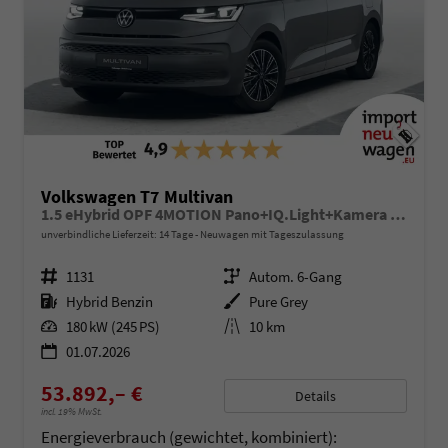
Volkswagen T7 Multivan
1.5 eHybrid OPF 4MOTION Pano+IQ.Light+Kamera uvm!
unverbindliche Lieferzeit:
14 Tage
Neuwagen mit Tageszulassung
Fahrzeugnr.
1131
Getriebe
Autom. 6-Gang
Kraftstoff
Hybrid Benzin
Außenfarbe
Pure Grey
Leistung
180 kW (245 PS)
Kilometerstand
10 km
01.07.2026
53.892,– €
Details
incl. 19% MwSt.
Energieverbrauch (gewichtet, kombiniert):