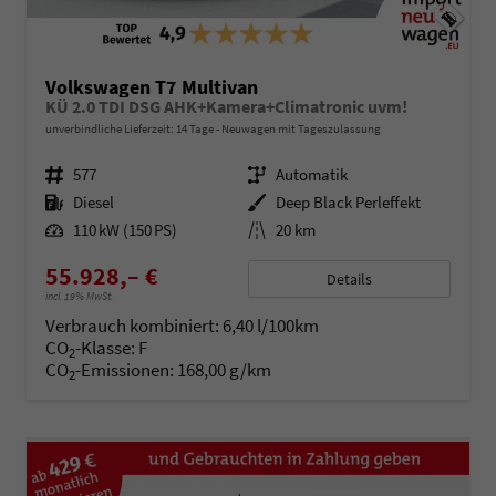
Volkswagen T7 Multivan
KÜ 2.0 TDI DSG AHK+Kamera+Climatronic uvm!
unverbindliche Lieferzeit:
14 Tage
Neuwagen mit Tageszulassung
Fahrzeugnr.
577
Getriebe
Automatik
Kraftstoff
Diesel
Außenfarbe
Deep Black Perleffekt
Leistung
110 kW (150 PS)
Kilometerstand
20 km
55.928,– €
Details
incl. 19% MwSt.
Verbrauch kombiniert:
6,40 l/100km
CO
-Klasse:
F
2
CO
-Emissionen:
168,00 g/km
2