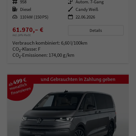
Fahrzeugnr.
958
Getriebe
Autom. 7-Gang
Kraftstoff
Diesel
Außenfarbe
Candy Weiß
Leistung
110 kW (150 PS)
22.06.2026
61.970,– €
Details
incl. 19% MwSt.
Verbrauch kombiniert:
6,60 l/100km
CO
-Klasse:
F
2
CO
-Emissionen:
174,00 g/km
2