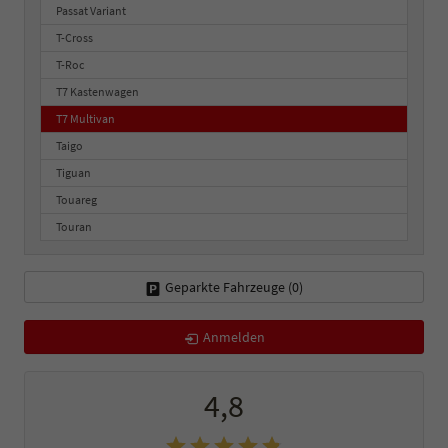
Passat Variant
T-Cross
T-Roc
T7 Kastenwagen
T7 Multivan
Taigo
Tiguan
Touareg
Touran
Geparkte Fahrzeuge (
0
)
Anmelden
4,8