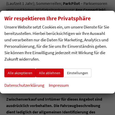
(Laufzeit 1 Jahr); Sommerreifen;
ParkPilot
– Parksensoren
vorn und hinten; Müdigkeitserkennung;
App Connect inkl.
Wireless App Connect
(für Apple CarPlay und Android
Wir respektieren Ihre Privatsphäre
Auto); Waschwasserstandanzeige; Stoßfänger vorn mit
Unsere Website setzt Cookies ein, um unsere Dienste für Sie
Chromzierleiste; Ablagefach in der Dachkonsole;
bereitzustellen. Hierbei berücksichtigen wir Ihre Auswahl
Rückfahrkamera „Rear Assist“
;
Heckscheibe und hintere
und verarbeiten nur die Daten für Marketing, Analytics und
Seitenscheiben abgedunkelt
; 2 USB-C-Ladebuchsen an der
Personalisierung, für die Sie uns Ihr Einverständnis geben.
Mittelkonsole hinten; Telefonschnittstelle mit induktiver
Sie können Ihre Einwilligung jederzeit mit Wirkung für die
Ladefunktion;
Verkehrszeichenerkennung
Zukunft widerrufen.
Alle akzeptieren
Alle ablehnen
Einstellungen
Attraktive Finanzierungs-Angebote erhalten Sie auf
Anfrage. Wir beraten Sie gerne.
Datenschutzerklärung
Impressum
Zwischenverkauf und Irrtümer für dieses Angebot sind
ausdrücklich vorbehalten. Die Fahrzeugbeschreibung
dient lediglich der allgemeinen Identifizierung des