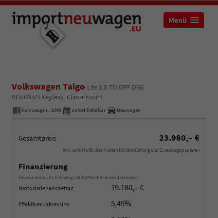
Menü
Volkswagen Taigo
Life 1.0 TSI OPF DSG
RFK+SHZ+Keyless+Climatronic!
Fahrzeugnr.:
1048
sofort lieferbar
Neuwagen
23.980,– €
Gesamtpreis
incl. 19% MwSt., den Kosten für Überführung und Zulassungspapieren
Finanzierung
Finanzieren Sie Ihr Fahrzeug mit 5,49% effektivem Jahreszins.
19.180,– €
Nettodarlehensbetrag
5,49%
Effektiver Jahreszins