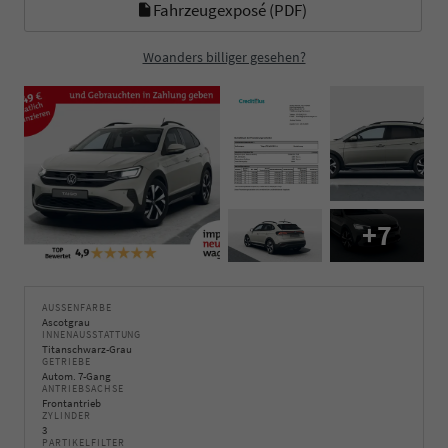
Fahrzeugexposé (PDF)
Woanders billiger gesehen?
+7
AUSSENFARBE
Ascotgrau
INNENAUSSTATTUNG
Titanschwarz-Grau
GETRIEBE
Autom. 7-Gang
ANTRIEBSACHSE
Frontantrieb
ZYLINDER
3
PARTIKELFILTER