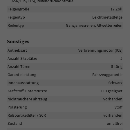
(ASR/CTS/ETS), Reifendruckkontrolle
Felgengröße
17 Zoll
Felgentyp
Leichtmetallfelge
Reifentyp
Ganzjahresreifen, Allwetterreifen
Sonstiges
Antriebsart
Verbrennungsmotor (ICE)
Anzahl Sitzplätze
5
Anzahl Türen
5-türig
Garantieleistung
Fahrzeuggarantie
Innenausstattung
Schwarz
Kraftstoff: unterstützte
E10 geeignet
Nichtraucher-Fahrzeug
vorhanden
Polsterung
Stoff
Rußpartikelfilter / SCR
vorhanden
Zustand
unfallfrei