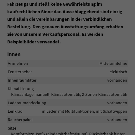
Fahrzeugs und stellt keine Gewährleistung im
kaufrechtlichen Sinne dar. Ausschlaggebend sind einzig
und allein die Vereinbarungen in der verbindlichen
Bestellung. Den genauen Ausstattungsumfang erhalten
Sie von unserem Verkaufspersonal. Es werden
Beispielbilder verwendet.
Innen
Armlehnen
Mittelarmlehne
Fensterheber
elektrisch
Innenraumfilter
vorhanden
Klimatisierung
Klimaanlage manuell, Klimaautomatik, 2-Zonen-Klimaautomatik
Laderaumabdeckung
vorhanden
Lenkrad
in Leder, mit Multifunktionen, mit Schaltwippen
Raucherpaket
vorhanden
Sitze
Komfortsitze, Isofix (Kindersitzbefestigung), Rücksitzbank hinten