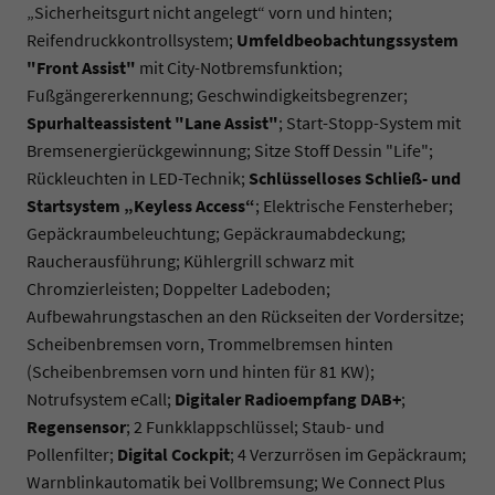
„Sicherheitsgurt nicht angelegt“ vorn und hinten;
Reifendruckkontrollsystem;
Umfeldbeobachtungssystem
"Front Assist"
mit City-Notbremsfunktion;
Fußgängererkennung; Geschwindigkeitsbegrenzer;
Spurhalteassistent "Lane Assist"
; Start-Stopp-System mit
Bremsenergierückgewinnung; Sitze Stoff Dessin "Life";
Rückleuchten in LED-Technik;
Schlüsselloses Schließ- und
Startsystem „Keyless Access“
; Elektrische Fensterheber;
Gepäckraumbeleuchtung; Gepäckraumabdeckung;
Raucherausführung; Kühlergrill schwarz mit
Chromzierleisten; Doppelter Ladeboden;
Aufbewahrungstaschen an den Rückseiten der Vordersitze;
Scheibenbremsen vorn, Trommelbremsen hinten
(Scheibenbremsen vorn und hinten für 81 KW);
Notrufsystem eCall;
Digitaler Radioempfang DAB+
;
Regensensor
; 2 Funkklappschlüssel; Staub- und
Pollenfilter;
Digital Cockpit
; 4 Verzurrösen im Gepäckraum;
Warnblinkautomatik bei Vollbremsung; We Connect Plus