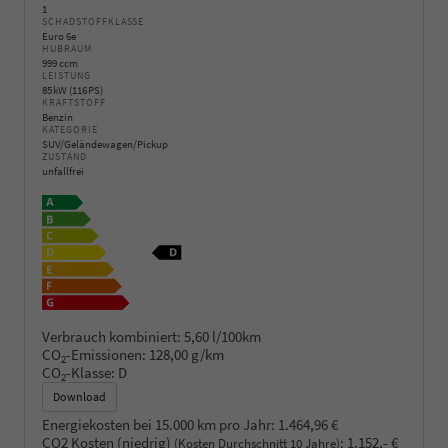
1
SCHADSTOFFKLASSE
Euro 6e
HUBRAUM
999 ccm
LEISTUNG
85 kW (116 PS)
KRAFTSTOFF
Benzin
KATEGORIE
SUV/Geländewagen/Pickup
ZUSTAND
unfallfrei
Verbrauch kombiniert:
5,60 l/100km
CO
-Emissionen:
128,00 g/km
2
CO
-Klasse:
D
2
Download
Energiekosten bei 15.000 km pro Jahr:
1.464,96 €
CO2 Kosten (niedrig)
:
1.152,- €
(Kosten Durchschnitt 10 Jahre)