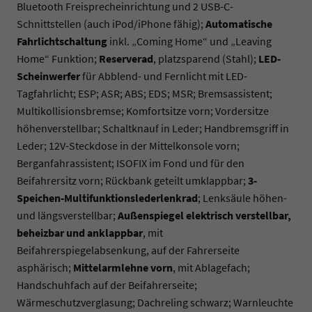
Bluetooth Freisprecheinrichtung und 2 USB-C-
Schnittstellen (auch iPod/iPhone fähig);
Automatische
Fahrlichtschaltung
inkl. „Coming Home“ und „Leaving
Home“ Funktion;
Reserverad
, platzsparend (Stahl);
LED-
Scheinwerfer
für Abblend- und Fernlicht mit LED-
Tagfahrlicht; ESP; ASR; ABS; EDS; MSR; Bremsassistent;
Multikollisionsbremse; Komfortsitze vorn; Vordersitze
höhenverstellbar; Schaltknauf in Leder; Handbremsgriff in
Leder; 12V-Steckdose in der Mittelkonsole vorn;
Berganfahrassistent; ISOFIX im Fond und für den
Beifahrersitz vorn; Rückbank geteilt umklappbar;
3-
Speichen-Multifunktionslederlenkrad
; Lenksäule höhen-
und längsverstellbar;
Außenspiegel elektrisch verstellbar,
beheizbar und anklappbar
, mit
Beifahrerspiegelabsenkung, auf der Fahrerseite
asphärisch;
Mittelarmlehne vorn
, mit Ablagefach;
Handschuhfach auf der Beifahrerseite;
Wärmeschutzverglasung; Dachreling schwarz; Warnleuchte