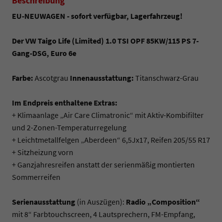
Beschreibung
EU-NEUWAGEN - sofort verfügbar, Lagerfahrzeug!
Der VW Taigo Life (Limited) 1.0 TSI OPF 85KW/115 PS 7-
Gang-DSG, Euro 6e
Farbe:
Ascotgrau
Innenausstattung:
Titanschwarz-Grau
Im Endpreis enthaltene Extras:
+ Klimaanlage „Air Care Climatronic“ mit Aktiv-Kombifilter
und 2-Zonen-Temperaturregelung
+ Leichtmetallfelgen „Aberdeen“ 6,5Jx17, Reifen 205/55 R17
+ Sitzheizung vorn
+ Ganzjahresreifen anstatt der serienmäßig montierten
Sommerreifen
Serienausstattung
(in Auszügen):
Radio „Composition“
mit 8“ Farbtouchscreen, 4 Lautsprechern, FM-Empfang,