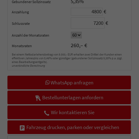
5,35%
Gebundener Sollzinssatz
€
Anzahlung
€
Schlussrate
Anzahl der Monatsraten
260,– €
Monatsraten
Bei einem Nettodarlehensbetrag von 5.000,- EUR erhalten zwei Drittel der Kunden einen
effektiven Jahreszins von 5,49% oder günstiger (gebundener Sollzinssatz 5,35% p.a. zzgl.
eines Bearbeitungsentgelts).
unverbindliche Berechnung
WhatsApp anfragen
Bestellunterlagen anfordern
Wir kontaktieren Sie
Fahrzeug drucken, parken oder vergleichen