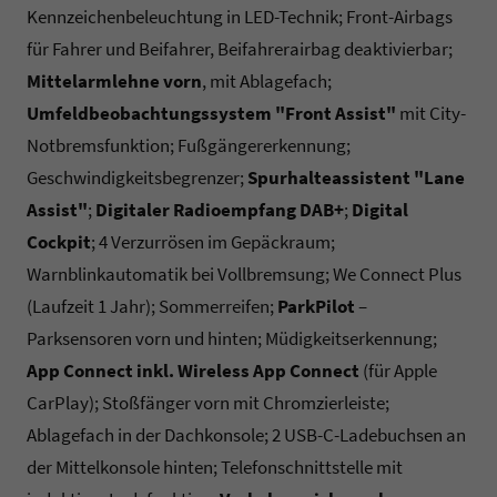
Kennzeichenbeleuchtung in LED-Technik; Front-Airbags
für Fahrer und Beifahrer, Beifahrerairbag deaktivierbar;
Mittelarmlehne vorn
, mit Ablagefach;
Umfeldbeobachtungssystem "Front Assist"
mit City-
Notbremsfunktion; Fußgängererkennung;
Geschwindigkeitsbegrenzer;
Spurhalteassistent "Lane
Assist"
;
Digitaler Radioempfang DAB+
;
Digital
Cockpit
; 4 Verzurrösen im Gepäckraum;
Warnblinkautomatik bei Vollbremsung; We Connect Plus
(Laufzeit 1 Jahr); Sommerreifen;
ParkPilot
–
Parksensoren vorn und hinten; Müdigkeitserkennung;
App Connect inkl. Wireless App Connect
(für Apple
CarPlay); Stoßfänger vorn mit Chromzierleiste;
Ablagefach in der Dachkonsole; 2 USB-C-Ladebuchsen an
der Mittelkonsole hinten; Telefonschnittstelle mit