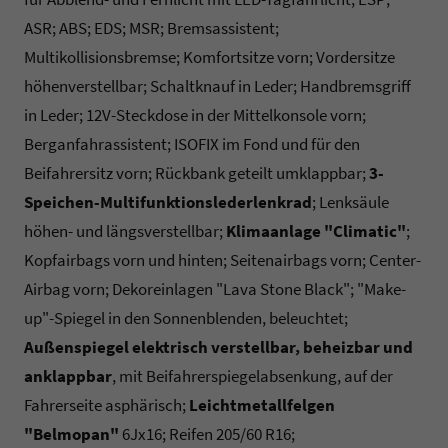
ASR; ABS; EDS; MSR; Bremsassistent;
Multikollisionsbremse; Komfortsitze vorn; Vordersitze
höhenverstellbar; Schaltknauf in Leder; Handbremsgriff
in Leder; 12V-Steckdose in der Mittelkonsole vorn;
Berganfahrassistent; ISOFIX im Fond und für den
Beifahrersitz vorn; Rückbank geteilt umklappbar;
3-
Speichen-Multifunktionslederlenkrad
; Lenksäule
höhen- und längsverstellbar;
Klimaanlage "Climatic"
;
Kopfairbags vorn und hinten; Seitenairbags vorn; Center-
Airbag vorn; Dekoreinlagen "Lava Stone Black"; "Make-
up"-Spiegel in den Sonnenblenden, beleuchtet;
Außenspiegel elektrisch verstellbar, beheizbar und
anklappbar
, mit Beifahrerspiegelabsenkung, auf der
Fahrerseite asphärisch;
Leichtmetallfelgen
"Belmopan"
6Jx16; Reifen 205/60 R16;