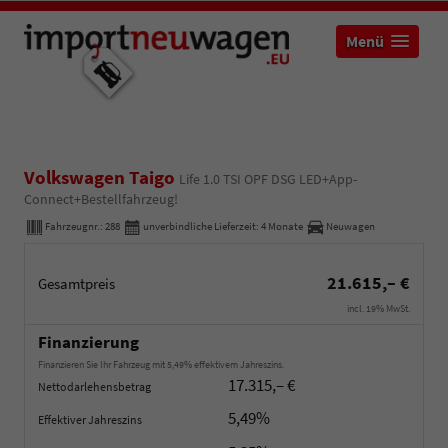
Menü
Volkswagen Taigo
Life 1.0 TSI OPF DSG LED+App-
Connect+Bestellfahrzeug!
Fahrzeugnr.:
288
unverbindliche Lieferzeit:
4 Monate
Neuwagen
21.615,– €
Gesamtpreis
incl. 19% MwSt.
Finanzierung
Finanzieren Sie Ihr Fahrzeug mit 5,49% effektivem Jahreszins.
17.315,– €
Nettodarlehensbetrag
5,49%
Effektiver Jahreszins