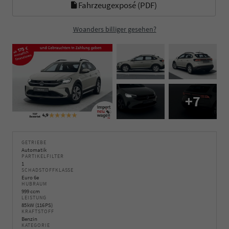
Fahrzeugexposé (PDF)
Woanders billiger gesehen?
+7
GETRIEBE
Automatik
PARTIKELFILTER
1
SCHADSTOFFKLASSE
Euro 6e
HUBRAUM
999 ccm
LEISTUNG
85 kW (116 PS)
KRAFTSTOFF
Benzin
KATEGORIE