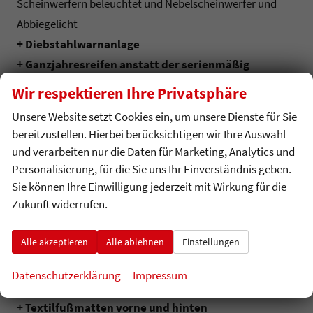
Scheinwerfern beleuchtet und Nebelscheinwerfer und
Abbiegelicht
+ Diebstahlwarnanlage
+ Ganzjahresreifen anstatt der serienmäßig
montierten Sommerreifen
Wir respektieren Ihre Privatsphäre
+ Heckscheibe und hintere Seitenscheiben
Unsere Website setzt Cookies ein, um unsere Dienste für Sie
abgedunkelt
bereitzustellen. Hierbei berücksichtigen wir Ihre Auswahl
+ Lendenwirbelstützen vorn
und verarbeiten nur die Daten für Marketing, Analytics und
+ Navigationssystem "Discover Media"
Personalisierung, für die Sie uns Ihr Einverständnis geben.
+ Navigationssystem "Discover Pro"
Sie können Ihre Einwilligung jederzeit mit Wirkung für die
Zukunft widerrufen.
+ Nebelscheinwerfer und Abbiegelicht
+ Panorama- Ausstell-/Schiebedach
Alle akzeptieren
Alle ablehnen
Einstellungen
+ Rückfahrkamera „Rear View“
+ Schlüsselloses Schließ- und Startsystem „Keyless
Datenschutzerklärung
Impressum
Access“
+ Textilfußmatten vorne und hinten