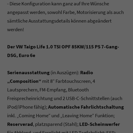
- Diese Konfiguration kann ganz auf Ihre Wünsche
angepasst werden, sowohl Farbe, Motorisierung als auch
sämtliche Ausstattungsdetails können abgeändert
werden!
Der VW Taigo Life 1.0 TSI OPF 85KW/115 PS 7-Gang-
DSG, Euro 6e
Serienausstattung
(in Auszügen):
Radio
„Composition“
mit 8“ Farbtouchscreen, 4
Lautsprechern, FM-Empfang, Bluetooth
Freisprecheinrichtung und 2 USB-C-Schnittstellen (auch
iPod/iPhone fähig);
Automatische Fahrlichtschaltung
inkl. „Coming Home“ und „Leaving Home“ Funktion;
Reserverad
, platzsparend (Stahl);
LED-Scheinwerfer
für Abblend- und Fernlicht mit LED-Tagfahrlicht; ESP;