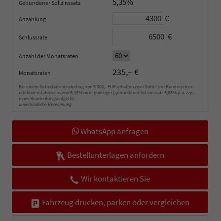
5,35%
Gebundener Sollzinssatz
€
Anzahlung
€
Schlussrate
Anzahl der Monatsraten
235,– €
Monatsraten
Bei einem Nettodarlehensbetrag von 5.000,- EUR erhalten zwei Drittel der Kunden einen
effektiven Jahreszins von 5,49% oder günstiger (gebundener Sollzinssatz 5,35% p.a. zzgl.
eines Bearbeitungsentgelts).
unverbindliche Berechnung
WhatsApp anfragen
Bestellunterlagen anfordern
Wir kontaktieren Sie
Fahrzeug drucken, parken oder vergleichen