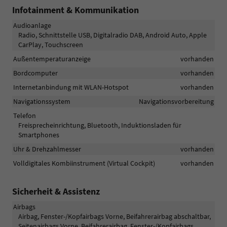
Infotainment & Kommunikation
Audioanlage
Radio, Schnittstelle USB, Digitalradio DAB, Android Auto, Apple
CarPlay, Touchscreen
Außentemperaturanzeige
vorhanden
Bordcomputer
vorhanden
Internetanbindung mit WLAN-Hotspot
vorhanden
Navigationssystem
Navigationsvorbereitung
Telefon
Freisprecheinrichtung, Bluetooth, Induktionsladen für
Smartphones
Uhr & Drehzahlmesser
vorhanden
Volldigitales Kombiinstrument (Virtual Cockpit)
vorhanden
Sicherheit & Assistenz
Airbags
Airbag, Fenster-/Kopfairbags Vorne, Beifahrerairbag abschaltbar,
Seitenairbags Vorne, Beifahrerairbag, Fenster-/Kopfairbags