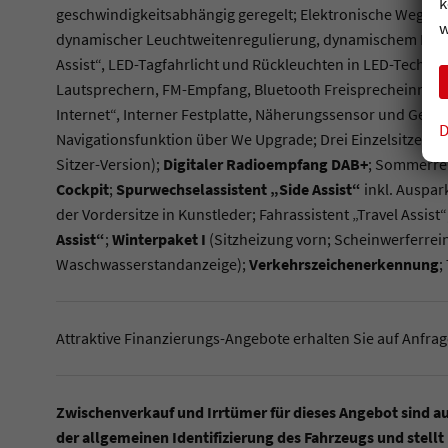
k
geschwindigkeitsabhängig geregelt; Elektronische Wegfah
w
dynamischer Leuchtweitenregulierung, dynamischem Kurve
Assist“, LED-Tagfahrlicht und Rückleuchten in LED-Technik
Lautsprechern, FM-Empfang, Bluetooth Freisprecheinrichtu
Internet“, Interner Festplatte, Näherungssensor und Geste
D
Navigationsfunktion über We Upgrade; Drei Einzelsitze in d
Sitzer-Version);
Digitaler Radioempfang DAB+
; Sommerre
Cockpit
;
Spurwechselassistent „Side Assist“
inkl. Auspar
der Vordersitze in Kunstleder; Fahrassistent „Travel Assist“
Assist“
;
Winterpaket I
(Sitzheizung vorn; Scheinwerferrei
Waschwasserstandanzeige);
Verkehrszeichenerkennung
;
Attraktive Finanzierungs-Angebote erhalten Sie auf Anfrag
Zwischenverkauf und Irrtümer für dieses Angebot sind au
der allgemeinen Identifizierung des Fahrzeugs und stellt