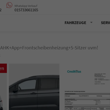
WhatsApp Verkauf
2
015733661165
FAHRZEUGE
SERV
R AHK+App+Frontscheibenheizung+5-Sitzer uvm!
g