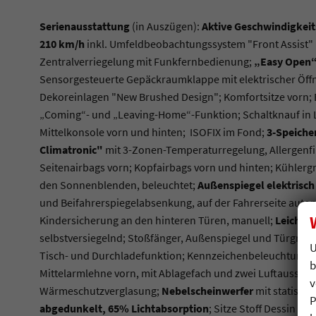
Serienausstattung
(in Auszügen):
Aktive Geschwindigkei
210 km/h
inkl. Umfeldbeobachtungssystem "Front Assist" 
Zentralverriegelung mit Funkfernbedienung;
„Easy Open“
Sensorgesteuerte Gepäckraumklappe mit elektrischer Öff
Dekoreinlagen "New Brushed Design"; Komfortsitze vorn; 
„Coming“- und „Leaving-Home“-Funktion; Schaltknauf in L
Mittelkonsole vorn und hinten; ISOFIX im Fond;
3-Speiche
Climatronic"
mit 3-Zonen-Temperaturregelung, Allergenfil
Seitenairbags vorn; Kopfairbags vorn und hinten; Kühlergr
den Sonnenblenden, beleuchtet;
Außenspiegel elektrisch
und Beifahrerspiegelabsenkung, auf der Fahrerseite aut
Kindersicherung an den hinteren Türen, manuell;
Leichtm
selbstversiegelnd; Stoßfänger, Außenspiegel und Türgriff
U
Tisch- und Durchladefunktion; Kennzeichenbeleuchtung i
b
Mittelarmlehne vorn, mit Ablagefach und zwei Luftausstr
v
Wärmeschutzverglasung;
Nebelscheinwerfer
mit statisch
P
abgedunkelt, 65% Lichtabsorption
; Sitze Stoff Dessin „