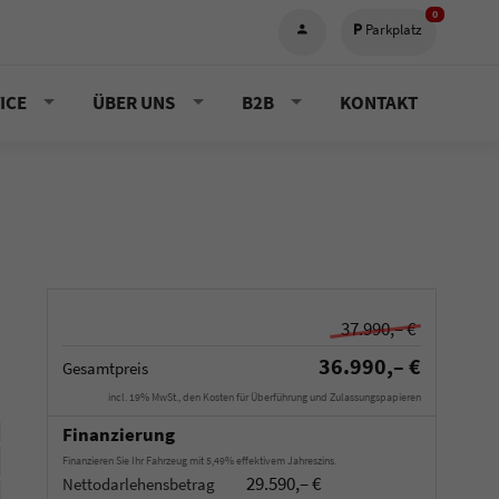
0
Parkplatz
ICE
ÜBER UNS
B2B
KONTAKT
37.990,– €
36.990,– €
Gesamtpreis
incl. 19% MwSt., den Kosten für Überführung und Zulassungspapieren
Finanzierung
Finanzieren Sie Ihr Fahrzeug mit 5,49% effektivem Jahreszins.
29.590,– €
Nettodarlehensbetrag