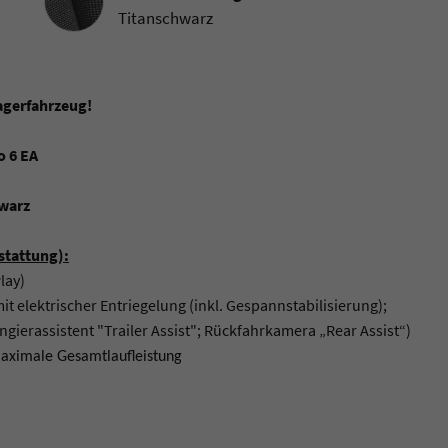
Titanschwarz
agerfahrzeug!
o 6 EA
hwarz
stattung):
lay)
 elektrischer Entriegelung (inkl. Gespannstabilisierung);
ngierassistent "Trailer Assist"; Rückfahrkamera „Rear Assist“)
maximale Gesamtlaufleistung