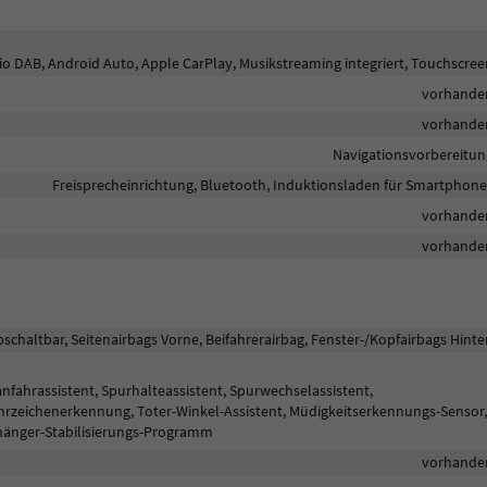
dio DAB, Android Auto, Apple CarPlay, Musikstreaming integriert, Touchscre
vorhande
vorhande
Navigationsvorbereitun
Freisprecheinrichtung, Bluetooth, Induktionsladen für Smartphone
vorhande
vorhande
bschaltbar, Seitenairbags Vorne, Beifahrerairbag, Fenster-/Kopfairbags Hint
fahrassistent, Spurhalteassistent, Spurwechselassistent,
zeichenerkennung, Toter-Winkel-Assistent, Müdigkeitserkennungs-Sensor,
hänger-Stabilisierungs-Programm
vorhande