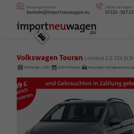
Beratung & Verkauf
Haben Sie Fragen?
kontakt@importneuwagen.eu
07152 - 927 21
Volkswagen Touran
Limited 2.0 TDI SC
Fahrzeugnr.:
1053
sofort lieferbar
Neuwagen mit Tageszulassun