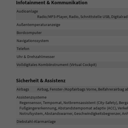
Infotainment & Kommunikation
Audioanlage
Radio/MP3-Player, Radio, Schnittstelle USB, Digitalra
Außentemperaturanzeige
Bordcomputer
Navigationssystem
Telefon
Uhr & Drehzahlmesser
Volldigitales Kombiinstrument (Virtual Cockpit)
Sicherheit & Assistenz
Airbags
Airbag, Fenster-/Kopfairbags Vorne, Beifahrerairbag a
Assistenzsysteme
Regensensor, Tempomat, Notbremsassistent (City-Safety), Bergan
Fußgängererkennung, Abstandstempomat adaptiv (ACC), Verkehr
Notrufsystem, Abstandswarner, Geschwindigkeitsbegrenzer, An
Diebstahl-Alarmanlage