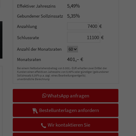
5,49%
Effektiver Jahreszins
5,35%
Gebundener Sollzinssatz
€
Anzahlung
€
Schlussrate
Anzahl der Monatsraten
401,– €
Monatsraten
Bei einem Nettodarlehensbetrag von 5.000,- EUR erhalten zwei Drittel der
Kunden einen effektiven Jahreszins von 5,49% oder günstiger (gebundener
Sollzinssatz 5,35% p.a. zzgl. eines Bearbeitungsentgelts).
unverbindliche Berechnung
WhatsApp anfragen
Bestellunterlagen anfordern
Wir kontaktieren Sie