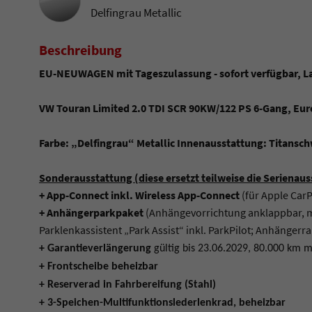
Delfingrau Metallic
Beschreibung
EU-NEUWAGEN mit Tageszulassung - sofort verfügbar, L
VW Touran Limited 2.0 TDI SCR 90KW/122 PS 6-Gang, Eur
Farbe: „Delfingrau“ Metallic Innenausstattung: Titansc
Sonderausstattung (diese ersetzt teilweise die Serienaus
+ App-Connect inkl. Wireless App-Connect
(für Apple CarP
+ Anhängerparkpaket
(Anhängevorrichtung anklappbar, mit
Parklenkassistent „Park Assist“ inkl. ParkPilot; Anhängerra
+ Garantieverlängerung
gültig bis 23.06.2029, 80.000 km 
+ Frontscheibe beheizbar
+ Reserverad in Fahrbereifung (Stahl)
+ 3-Speichen-Multifunktionslederlenkrad, beheizbar