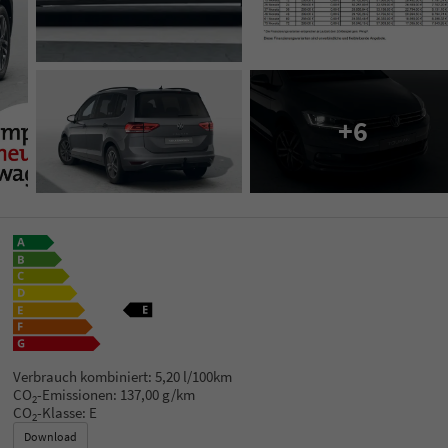
+6
Verbrauch kombiniert:
5,20 l/100km
CO
-Emissionen:
137,00 g/km
2
CO
-Klasse:
E
2
Download